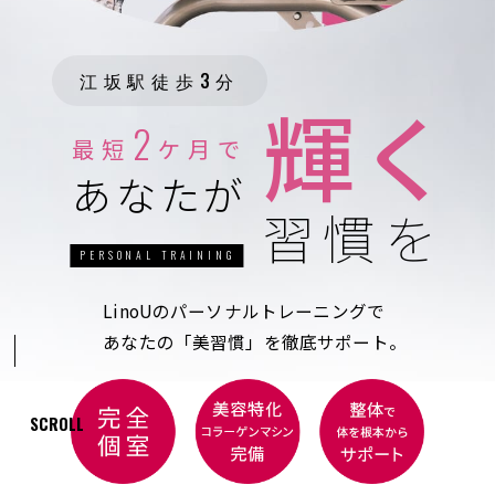
江坂駅徒歩3分
輝く
2
最短
ケ月で
あなたが
習慣を
LinoUのパーソナルトレーニングで
あなたの「美習慣」を徹底サポート。
SCROLL
PERSONAL TRAINING