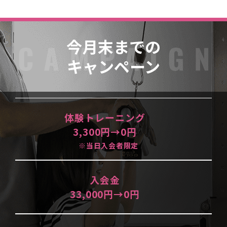
今月末までの
キャンペーン
体験トレーニング
3,300円→0円
※当日入会者限定
入会金
33,000円→0円